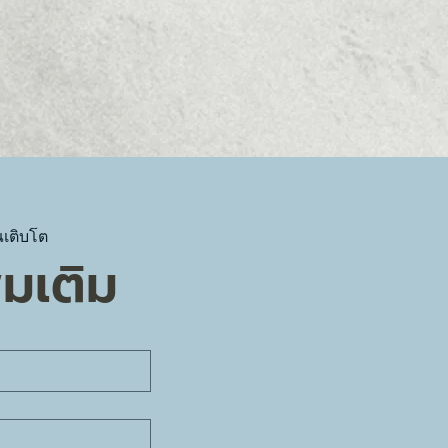
ณเติบโต
่มเติม