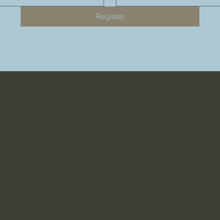
Register
SHO / SHIZEN
 1, Vibhavadi
559 Phatthanakan 32, Suan Luang, 
 Bangkok 10900
ASHI
459 Pracha Uthit54 , Thung Khru, Ba