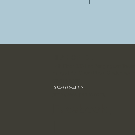
HEAD OFFICE
14th Floor, 333 Lao Peng nguan Tower
Rangsit Rd, Chom Phon, Chatuchak,
02-618-8999
064-919-4563
https://www.papus.co.th/
Facebook
|