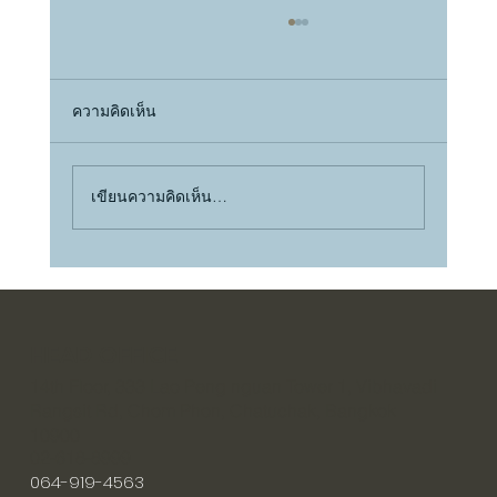
ความคิดเห็น
เขียนความคิดเห็น…
ทำไม Gen Y ถึงต้องการบ้านที่ “เหมาะกับ
วัย” มากกว่ารุ่นไหน ๆ ?
HEAD OFFICE
14th Floor, 333 Lao Peng nguan Tower 1, Vibhavadi
Rangsit Rd, Chom Phon, Chatuchak, Bangkok
10900
02-618-8999
064-919-4563