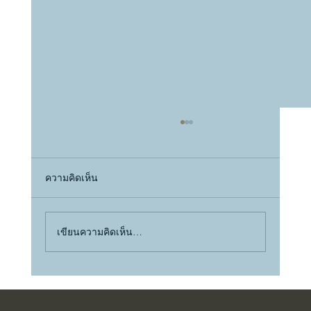
ความคิดเห็น
เขียนความคิดเห็น…
ทำไม Gen Y ถึงต้องการบ้านที่ “เหมาะกับ
วัย” มากกว่ารุ่นไหน ๆ ?