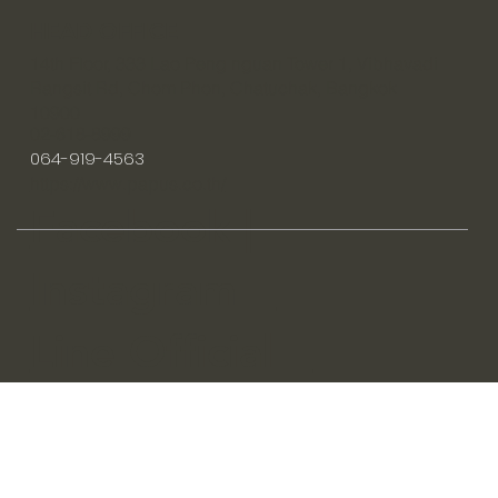
HEAD OFFICE
14th Floor, 333 Lao Peng nguan Tower 1, Vibhavadi
Rangsit Rd, Chom Phon, Chatuchak, Bangkok
10900
02-618-8999
064-919-4563
https://www.papus.co.th/
Facebook |
Instagram
Line Official