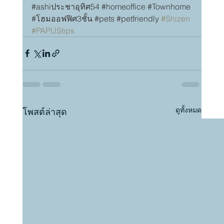
#ashiประชาอ
ุทิศ54 
#homeoffice
#Townhome
#โฮมออฟฟ
ิศ3ชั้น 
#pets
#petfriendly
#Shizen
#PAPUStips
ดูทั้งหมด
โพสต์ล่าสุด