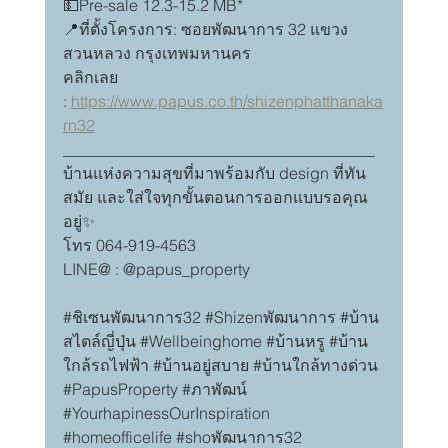
💵Pre-sale 12.3-15.2 MB*
📍ที่ตั้งโครงการ: ซอยพัฒนาการ 32 แขวง
สวนหลวง กรุงเทพมหานคร
คลิกเลย 
: 
https://www.papus.co.th/shizenphatthanaka
rn32
_______________________________________
บ้านแห่งความสุขที่มาพร้อมกับ design ที่ทัน
สมัย และใส่ใจทุกขั้นตอนการออกแบบรอคุณ
อยู่✨
โทร 064-919-4563
LINE@ : @papus_property
#ช
ิเซนพัฒนาการ32 
#Shizenพ
ัฒนาการ 
#บ
้าน
สไตล์ญี่ปุ่น 
#Wellbeinghome
#บ
้านหรู 
#บ
้าน
ใกล้รถไฟฟ้า 
#บ
้านอยู่สบาย 
#บ
้านใกล้ทางด่วน 
#PapusProperty
#ภาพ
ัฒน์ 
#YourhapinessOurInspiration
#homeofficelife
#shoพ
ัฒนาการ32 